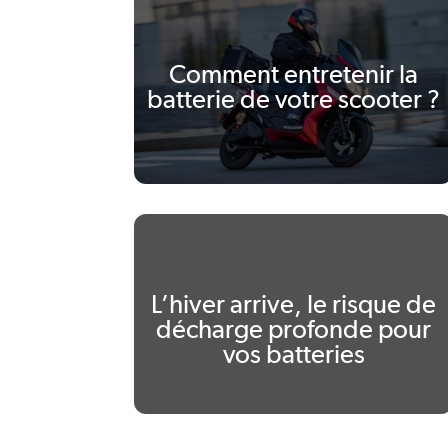
Pink Me
F77 Mach 2
Comment entretenir la
batterie de votre scooter ?
Voir tous nos scooters électriques
Voir toutes nos motos électriques
L’hiver arrive, le risque de
décharge profonde pour
vos batteries