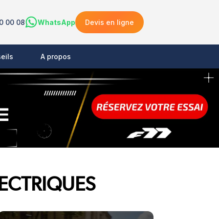
0 00 08
WhatsApp
Devis en ligne
eils
A propos
LECTRIQUES