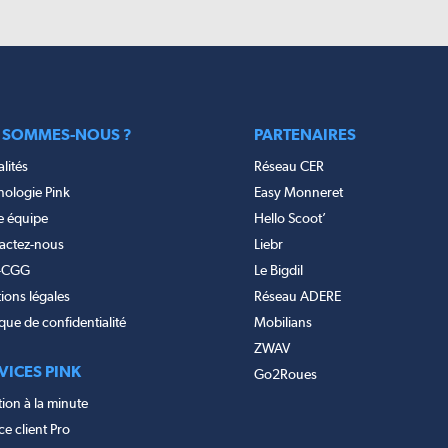
 SOMMES-NOUS ?
PARTENAIRES
lités
Réseau CER
nologie Pink
Easy Monneret
e équipe
Hello Scoot’
actez-nous
Liebr
-CGG
Le Bigdil
ions légales
Réseau ADERE
ique de confidentialité
Mobilians
ZWAV
VICES PINK
Go2Roues
ion à la minute
e client Pro