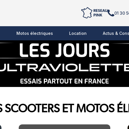
01 30 5
s
Motos électriques
Location
Actus & Cons
S SCOOTERS ET MOTOS É