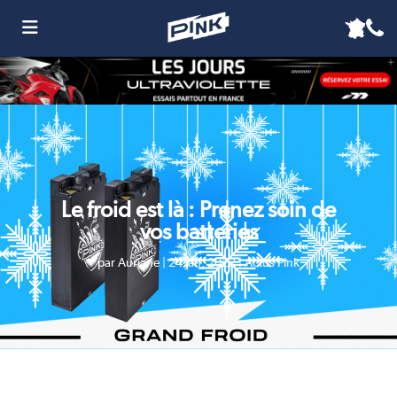
Le froid est là : Prenez soin de
vos batteries
par
Auriane
|
24 Jan, 2022
|
Actus Pink