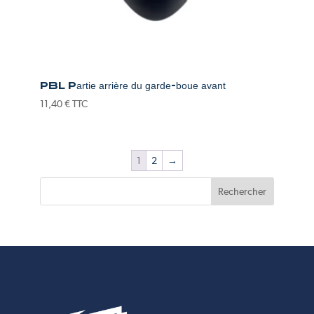
PBL Partie arrière du garde-boue avant
11,40
€
TTC
1
2
→