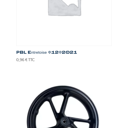
PBL Entretoise Φ12Φ2021
0,96
€
TTC