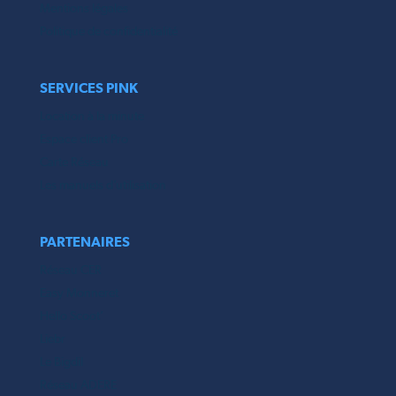
Mentions légales
Politique de confidentialité
SERVICES PINK
Location à la minute
Espace client Pro
Carte Réseau
Les manuels d’utilisation
PARTENAIRES
Réseau CER
Easy Monneret
Hello Scoot’
Liebr
Le Bigdil
Réseau ADERE