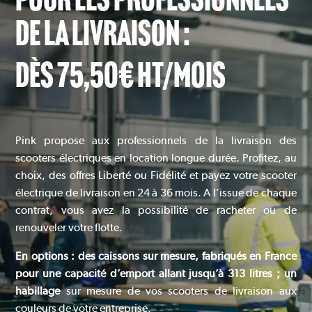
POUR LES PROFESSIONNELS
DE LA LIVRAISON :
DÈS 75,50€ HT/MOIS
Pink propose aux professionnels de la livraison des
scooters électriques en location longue durée. Profitez, au
choix, des offres Liberté ou Fidélité et payez votre scooter
électrique de livraison en 24 à 36 mois. A l’issue de chaque
contrat, vous avez la possibilité de racheter ou de
renouveler votre flotte.
En options : des caissons sur mesure, fabriqués en France
pour une capacité d’emport allant jusqu’à 313 litres ; un
habillage
sur mesure de vos scooters de livraison aux
couleurs de votre entreprise.