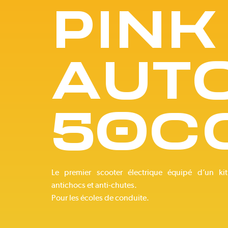
Pink Me
PINK
F77 Mach 2
AUT
Voir tous nos scooters électriques
Voir toutes nos motos électriques
50C
Le premier scooter électrique équipé d’un ki
antichocs et anti-chutes.
Pour les écoles de conduite.