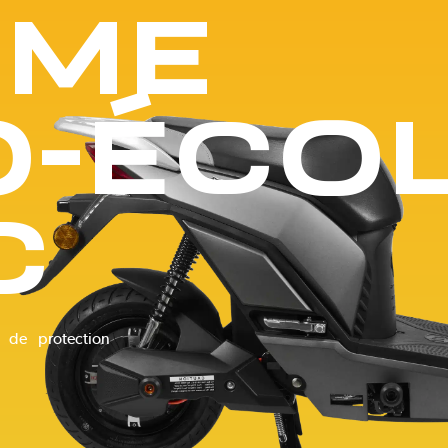
Pink Fly
 ME
TS-Bravo 2026
O-ÉCO
C
t de protection