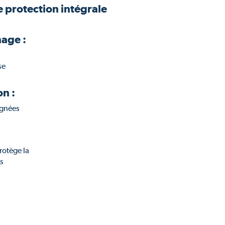
de protection intégrale
nage :
se
n :
ignées
rotège la
es