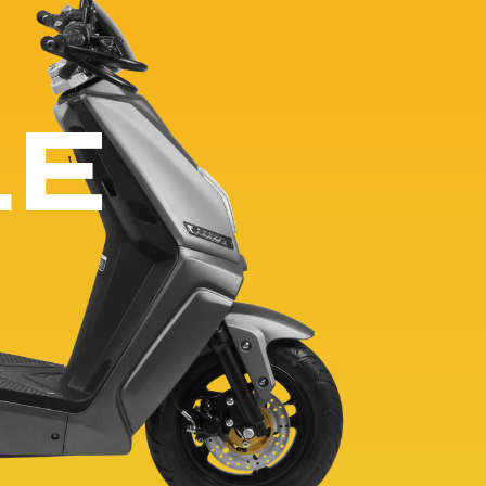
Pink Blast
Supermotard 50cc
LE