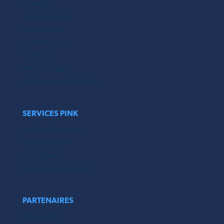
Actualités
Technologie Pink
Notre équipe
Contactez-nous
CGV-CGG
Mentions légales
Politique de confidentialité
SERVICES PINK
Location à la minute
Espace client Pro
Carte Réseau
Les manuels d’utilisation
PARTENAIRES
Réseau CER