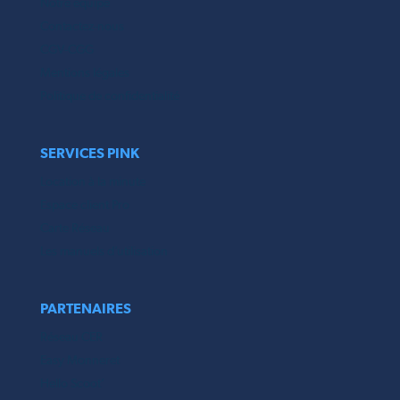
Notre équipe
Contactez-nous
CGV-CGG
Mentions légales
Politique de confidentialité
SERVICES PINK
Location à la minute
Espace client Pro
Carte Réseau
Les manuels d’utilisation
PARTENAIRES
Réseau CER
Easy Monneret
Hello Scoot’