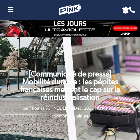
[Communiqué de presse]
Mobilité durable : les pépites
françaises mettent le cap sur la
réindustrialisation
par
Thomas SCHNEIDER
|
5 Déc, 2023
|
Actus Pink
,
Location à la minute