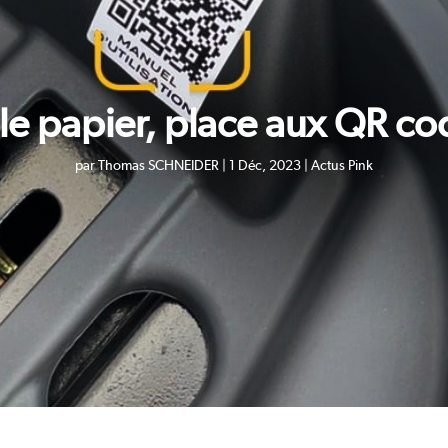
Pink Fly
TS-Bravo 2026
 le papier, place aux QR co
par
Thomas SCHNEIDER
|
1 Déc, 2023
|
Actus Pink