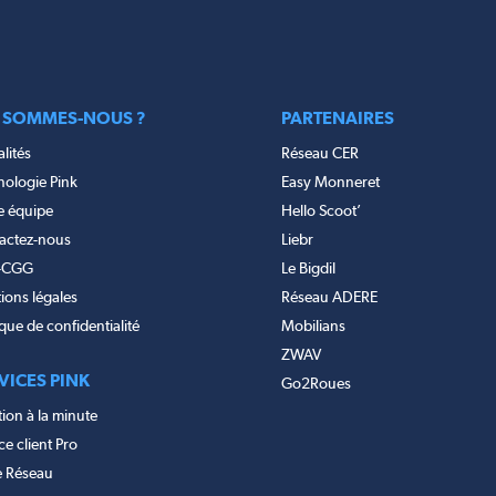
 SOMMES-NOUS ?
PARTENAIRES
lités
Réseau CER
nologie Pink
Easy Monneret
e équipe
Hello Scoot’
actez-nous
Liebr
-CGG
Le Bigdil
ions légales
Réseau ADERE
ique de confidentialité
Mobilians
ZWAV
VICES PINK
Go2Roues
ion à la minute
e client Pro
e Réseau