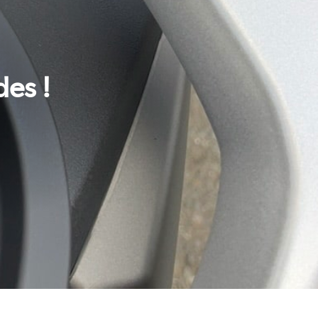
Pink Blast
Supermotard 50cc
des !