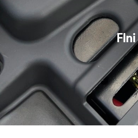
Pink Me
F77 Mach 2
FIni
Voir tous nos scooters électriques
Voir toutes nos motos électriques