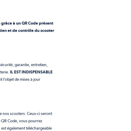
s grâce à un QR Code présent
tien et de contrôle du scooter
écurité, garantie, entretien,
tterie.
IL EST INDISPENSABLE
t l’objet de mises à jour
e nos scooters. Ceux-ci seront
 le QR Code, vous pourrez
on est également téléchargeable