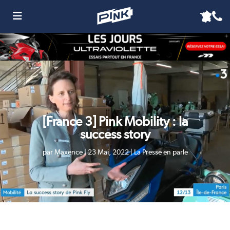
[France 3] Pink Mobility : la
success story
par
Maxence
|
23 Mai, 2022
|
La Presse en parle