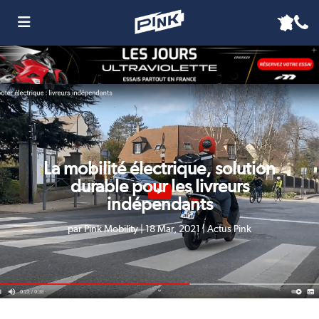
La mobilité électrique, solution
durable pour les livreurs
indépendants
par
Pink Mobility
|
18 Mar, 2021
|
Actus Pink