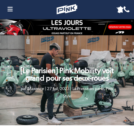
[Le Parisien] Pink Mobility voit
grand pour ses deux-roues
par
Maxence
|
27 Juil, 2023
|
La Presse en parle
,
Pink
Style