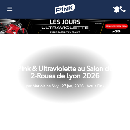
Pink & Ultraviolette au Salon du
2-Roues de Lyon 2026
par
Marjolaine Sivy
|
27 Jan, 2026
|
Actus Pink