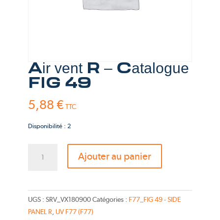
Air vent R – Catalogue
FIG 49
5,88
€
TTC
Disponibilité : 2
quantité
Ajouter au panier
de
Air
vent
R
UGS :
SRV_VX180900
Catégories :
F77_FIG 49 - SIDE
-
PANEL R
,
UV F77 (F77)