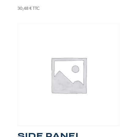
30,48
€
TTC
SIDE PANEL