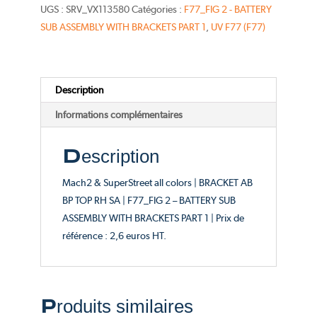
BP
UGS :
SRV_VX113580
Catégories :
F77_FIG 2 - BATTERY
TOP
SUB ASSEMBLY WITH BRACKETS PART 1
,
UV F77 (F77)
RH
SA
-
Description
Catalogue
FIG
Informations complémentaires
2
Description
Mach2 & SuperStreet all colors | BRACKET AB
BP TOP RH SA | F77_FIG 2 – BATTERY SUB
ASSEMBLY WITH BRACKETS PART 1 | Prix de
référence : 2,6 euros HT.
Produits similaires