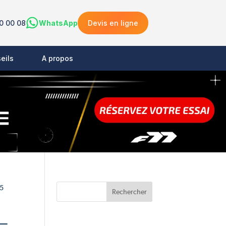
0 00 08
WhatsApp
Devis en ligne
eils
A propos
45
–