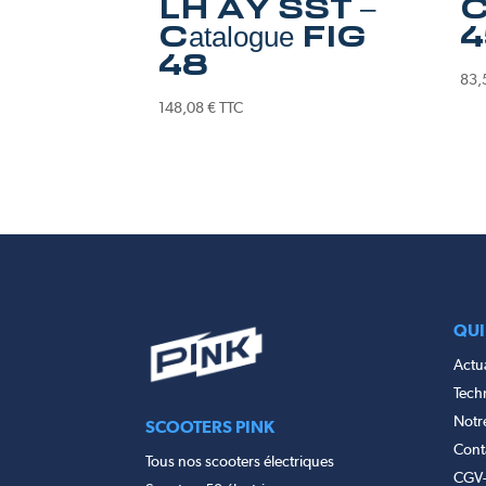
LH AY SST –
C
Catalogue FIG
4
48
83,
148,08
€
TTC
QUI
Actua
Tech
Notr
SCOOTERS PINK
Cont
Tous nos scooters électriques
CGV