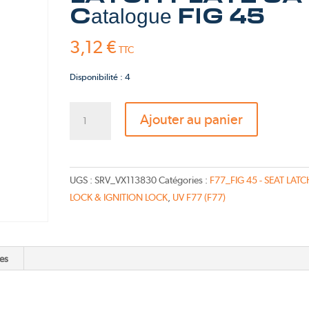
Pink Fly
Catalogue FIG 45
TS-Bravo 2026
3,12
€
TTC
Disponibilité : 4
quantité
Ajouter au panier
de
BRACKET
SEAT
LATCH
UGS :
SRV_VX113830
Catégories :
F77_FIG 45 - SEAT LATC
PLATE
LOCK & IGNITION LOCK
,
UV F77 (F77)
SA
-
Catalogue
es
FIG
45