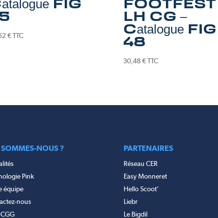
atalogue FIG
FOOTFEST
5
LH CG –
Catalogue FIG
52
€
TTC
48
30,48
€
TTC
 SOMMES-NOUS ?
PARTENAIRES
lités
Réseau CER
nologie Pink
Easy Monneret
e équipe
Hello Scoot’
actez-nous
Liebr
-CGG
Le Bigdil