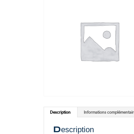
Pink Me
F77 Mach 2
Voir tous nos scooters électriques
Voir toutes nos motos électriques
Description
Informations complémentair
Description