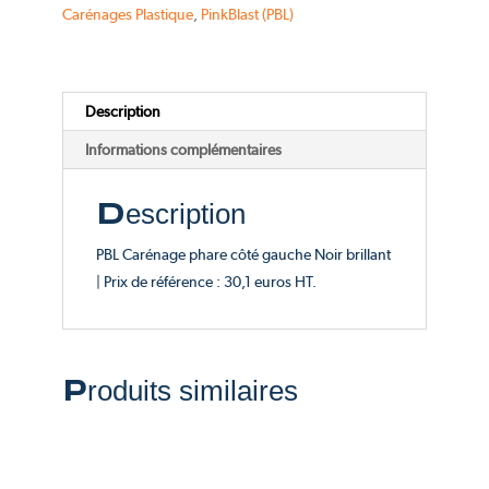
côté
Carénages Plastique
,
PinkBlast (PBL)
gauche
Noir
brillant
Description
Informations complémentaires
Description
PBL Carénage phare côté gauche Noir brillant
| Prix de référence : 30,1 euros HT.
Produits similaires