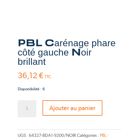
PBL Carénage phare
côté gauche Noir
brillant
36,12
€
TTC
Disponibilité : 6
quantité
Ajouter au panier
de
PBL
Carénage
phare
UGS :
64327-BDA1-9200/NOIR
Catégories :
PBL -