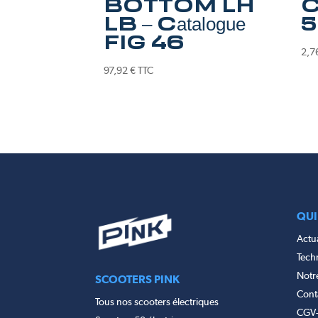
BOTTOM LH
C
LB – Catalogue
5
FIG 46
2,7
97,92
€
TTC
QUI
Actua
Tech
Notr
SCOOTERS PINK
Cont
Tous nos scooters électriques
CGV