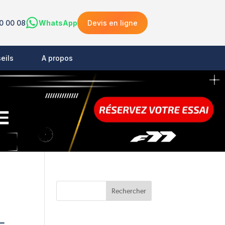
0 00 08
WhatsApp
Devis en ligne
eils
A propos
–