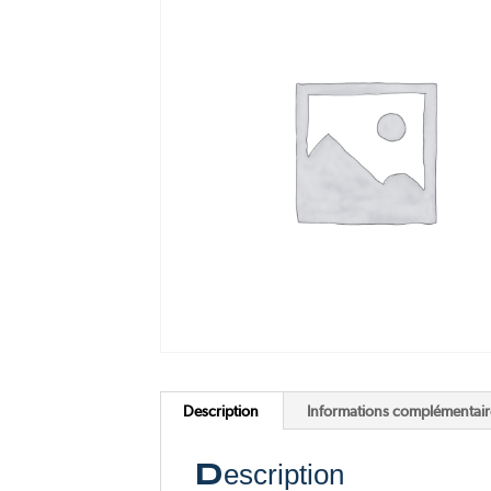
Pink Me
F77 Mach 2
Voir tous nos scooters électriques
Voir toutes nos motos électriques
Description
Informations complémentair
Description