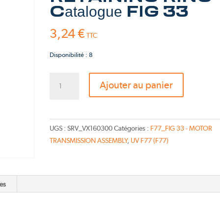
Pink Fly
Catalogue FIG 33
TS-Bravo 2026
3,24
€
TTC
Disponibilité : 8
quantité
Ajouter au panier
de
EXTERNAL
RETAINING
RING
UGS :
SRV_VX160300
Catégories :
F77_FIG 33 - MOTOR
-
TRANSMISSION ASSEMBLY
,
UV F77 (F77)
Catalogue
FIG
33
es