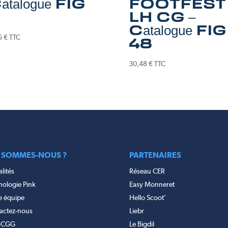
atalogue FIG
FOOTFEST
LH CG –
Catalogue FIG
6
€
TTC
48
30,48
€
TTC
 SOMMES-NOUS ?
PARTENAIRES
lités
Réseau CER
nologie Pink
Easy Monneret
e équipe
Hello Scoot’
actez-nous
Liebr
-CGG
Le Bigdil