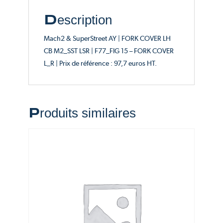
Description
Mach2 & SuperStreet AY | FORK COVER LH
CB M2_SST LSR | F77_FIG 15 – FORK COVER
L_R | Prix de référence : 97,7 euros HT.
Produits similaires