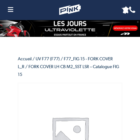
Accueil
/
UV F77 (F77)
/
F77_FIG 15 - FORK COVER
L_R
/ FORK COVER LH CB M2_SST LSR – Catalogue FIG
15