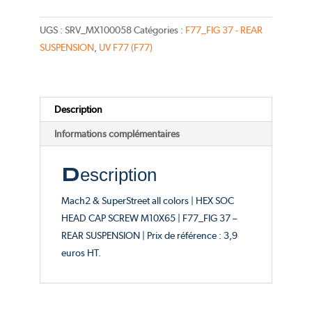
SOC
HEAD
UGS :
SRV_MX100058
Catégories :
F77_FIG 37 - REAR
CAP
SUSPENSION
,
UV F77 (F77)
SCREW
M10X65
-
Description
Catalogue
FIG
Informations complémentaires
37
Description
Mach2 & SuperStreet all colors | HEX SOC
HEAD CAP SCREW M10X65 | F77_FIG 37 –
REAR SUSPENSION | Prix de référence : 3,9
euros HT.