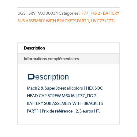
SOC
HEAD
UGS :
SRV_MX100034
Catégories :
F77_FIG 2 - BATTERY
CAP
SUB ASSEMBLY WITH BRACKETS PART 1
,
UV F77 (F77)
SCREW
M6X16
-
Description
Catalogue
FIG
Informations complémentaires
2
Description
Mach2 & SuperStreet all colors | HEX SOC
HEAD CAP SCREW M6X16 | F77_FIG 2 –
BATTERY SUB ASSEMBLY WITH BRACKETS
PART 1 | Prix de référence : 2,3 euros HT.