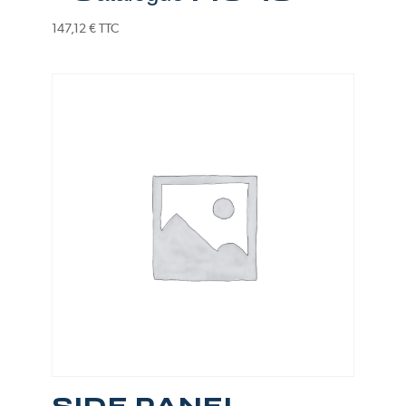
147,12
€
TTC