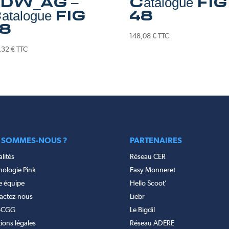
DW_AG –
Catalogue FIG
atalogue FIG
48
8
148,08
€
TTC
,32
€
TTC
 SOMMES-NOUS ?
PARTENAIRES
lités
Réseau CER
nologie Pink
Easy Monneret
e équipe
Hello Scoot’
actez-nous
Liebr
-CGG
Le Bigdil
ions légales
Réseau ADERE