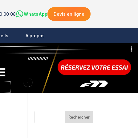
0 00 08
WhatsApp
Devis en ligne
eils
A propos