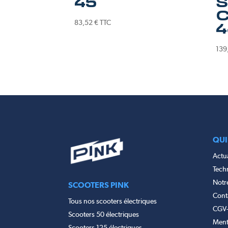
45
S
C
83,52
€
TTC
4
139
QUI
Actua
Tech
Notr
SCOOTERS PINK
Cont
Tous nos scooters électriques
CGV
Scooters 50 électriques
Ment
Scooters 125 électriques