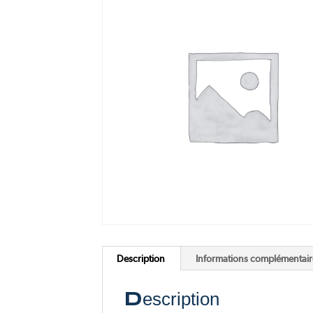
Pink Me
F77 Mach 2
Voir tous nos scooters électriques
Voir toutes nos motos électriques
Description
Informations complémentair
Description