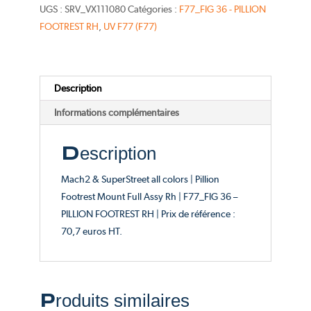
Mount
UGS :
SRV_VX111080
Catégories :
F77_FIG 36 - PILLION
Full
FOOTREST RH
,
UV F77 (F77)
Assy
Rh
-
Description
Catalogue
FIG
Informations complémentaires
36
Description
Mach2 & SuperStreet all colors | Pillion
Footrest Mount Full Assy Rh | F77_FIG 36 –
PILLION FOOTREST RH | Prix de référence :
70,7 euros HT.
Produits similaires