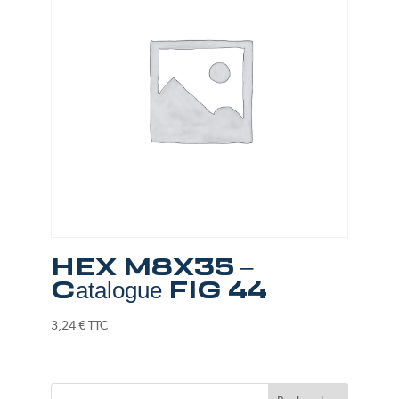
HEX M8X35 –
Catalogue FIG 44
3,24
€
TTC