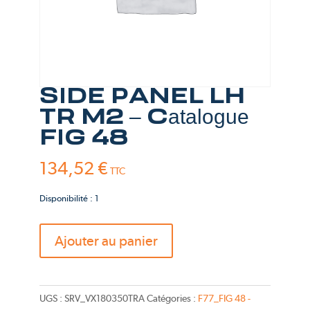
SIDE PANEL LH
TR M2 – Catalogue
FIG 48
134,52
€
TTC
Disponibilité : 1
quantité
Ajouter au panier
de
SIDE
PANEL
UGS :
SRV_VX180350TRA
Catégories :
F77_FIG 48 -
LH