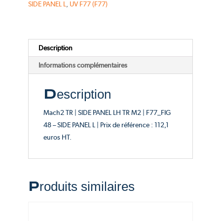
SIDE PANEL L
,
UV F77 (F77)
TR
M2
-
Catalogue
Description
FIG
Informations complémentaires
48
Description
Mach2 TR | SIDE PANEL LH TR M2 | F77_FIG
48 – SIDE PANEL L | Prix de référence : 112,1
euros HT.
Produits similaires