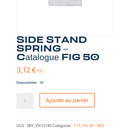
SIDE STAND
SPRING –
Catalogue FIG 50
3,12
€
TTC
Disponibilité : 10
quantité
Ajouter au panier
de
SIDE
STAND
SPRING
UGS :
SRV_VX111140
Catégories :
F77_FIG 50 - SIDE