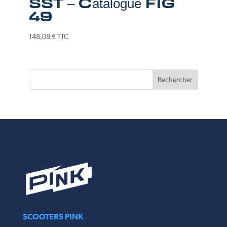
SST – Catalogue FIG
49
148,08
€
TTC
SCOOTERS PINK