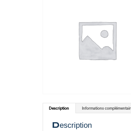
Pink Me
F77 Mach 2
Voir tous nos scooters électriques
Voir toutes nos motos électriques
Description
Informations complémentair
Description