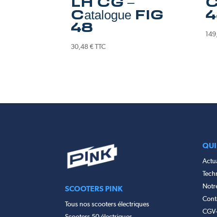
LH CG –
C
Catalogue FIG
4
48
149
30,48
€
TTC
QUI
Actua
Tech
Notr
SCOOTERS PINK
Cont
Tous nos scooters électriques
CGV
Scooters 50 électriques