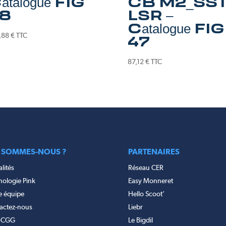
atalogue FIG
CB M2_SS
8
LSR –
Catalogue FIG
,88
€
TTC
47
87,12
€
TTC
 SOMMES-NOUS ?
PARTENAIRES
lités
Réseau CER
nologie Pink
Easy Monneret
e équipe
Hello Scoot’
actez-nous
Liebr
-CGG
Le Bigdil