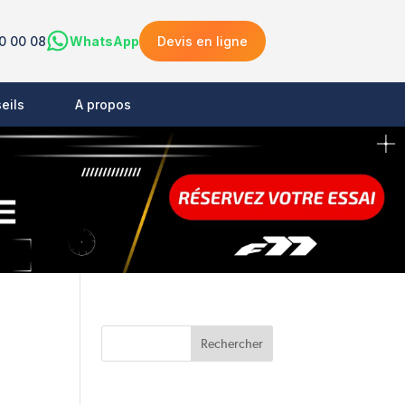
0 00 08
WhatsApp
Devis en ligne
eils
A propos