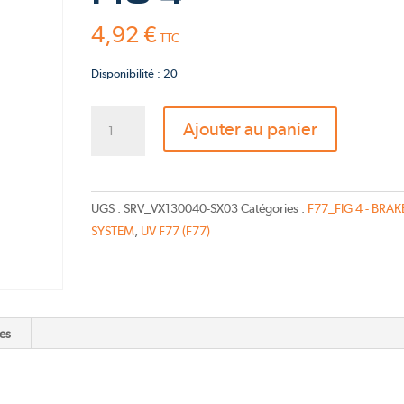
Pink Fly
4,92
€
TTC
TS-Bravo 2026
Disponibilité : 20
quantité
Ajouter au panier
de
Switch
Kit
-
UGS :
SRV_VX130040-SX03
Catégories :
F77_FIG 4 - BRAK
Catalogue
SYSTEM
,
UV F77 (F77)
FIG
4
es