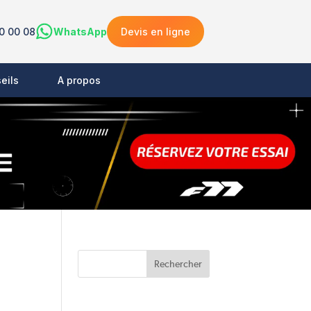
0 00 08
WhatsApp
Devis en ligne
eils
A propos