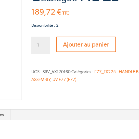
Pink Fly
189,72
€
TTC
TS-Bravo 2026
Disponibilité : 2
quantité
Ajouter au panier
de
Switch
Module
RH
UGS :
SRV_VX170160
Catégories :
F77_FIG 25 - HANDLE 
-
ASSEMBLY
,
UV F77 (F77)
Catalogue
FIG
25
es