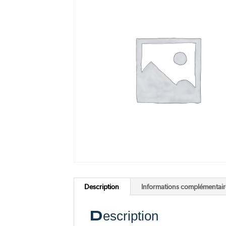
Pink Me
F77 Mach 2
Voir tous nos scooters électriques
Voir toutes nos motos électriques
Description
Informations complémentair
Description