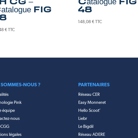
H CG –
Catalogue FIG
atalogue FIG
48
8
148,08
€
TTC
48
€
TTC
 SOMMES-NOUS ?
PARTENAIRES
lités
Réseau CER
nologie Pink
Easy Monneret
e équipe
Hello Scoot’
actez-nous
Liebr
-CGG
Le Bigdil
ions légales
Réseau ADERE