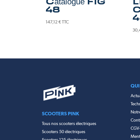
Catalogue FIG
L
48
C
4
147,12
€
TTC
30,
QUI
Actua
Tech
Notr
SCOOTERS PINK
Cont
Tous nos scooters électriques
CGV
Scooters 50 électriques
Ment
Scooters 125 électriques