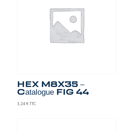
HEX M8X35 –
Catalogue FIG 44
3,24
€
TTC