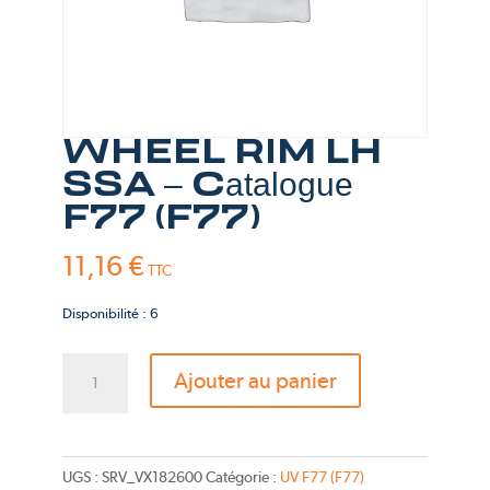
WHEEL RIM LH
SSA – Catalogue
F77 (F77)
11,16
€
TTC
Disponibilité : 6
quantité
Ajouter au panier
de
WHEEL
RIM
LH
UGS :
SRV_VX182600
Catégorie :
UV F77 (F77)