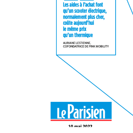
Pink Me
F77 Mach 2
Voir tous nos scooters électriques
Voir toutes nos motos électriques