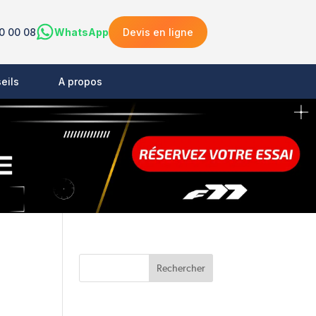
0 00 08
WhatsApp
Devis en ligne
eils
A propos