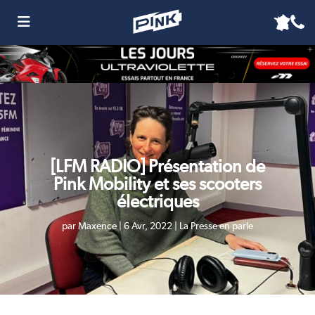
[LFM RADIO] Présentation de
Pink Mobility et ses scooters
électriques
par
Maxence
|
6 Avr, 2022
|
La Presse en parle