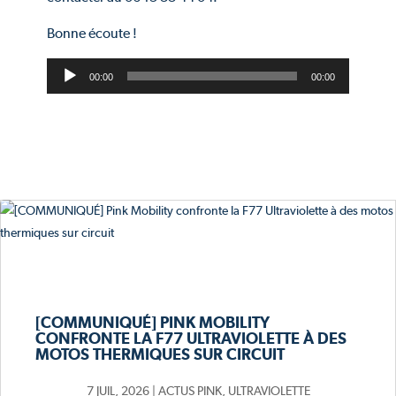
Bonne écoute !
L
00:00
00:00
e
c
t
e
u
r
a
u
d
i
o
[COMMUNIQUÉ] PINK MOBILITY
CONFRONTE LA F77 ULTRAVIOLETTE À DES
MOTOS THERMIQUES SUR CIRCUIT
7 JUIL, 2026
|
ACTUS PINK
,
ULTRAVIOLETTE