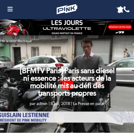
[BFMTV Paris] Paris sans diesel
ni essence : les acteurs de la
mobilité mis au défi des
transports propres
par
admin
|
8 Juil, 2018
|
La Presse en parle