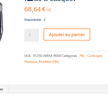
Pink Fly
68,64
€
TTC
TS-Bravo 2026
Disponibilité : 2
quantité
Ajouter au panier
de
PBL
Coffre
sous
UGS :
81250-AMAX-9000
Catégories :
PBL - Carénages
selle
Plastique
,
PinkBlast (PBL)
(Bac
à
casque)
es