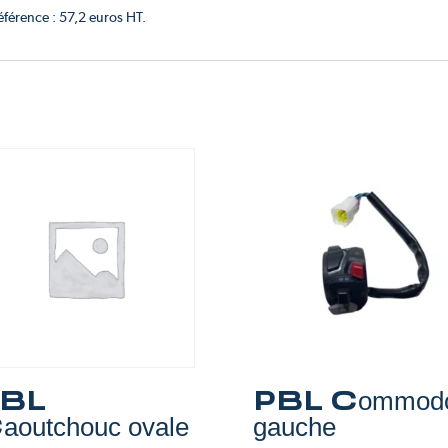
référence : 57,2 euros HT.
BL
PBL Commod
aoutchouc ovale
gauche