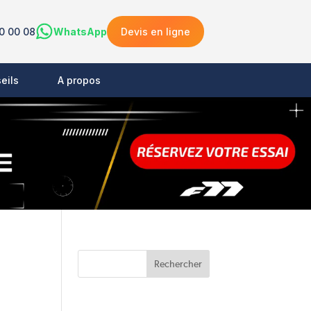
0 00 08
WhatsApp
Devis en ligne
eils
A propos