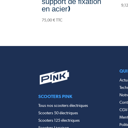
support de fixation
9,1
en acier)
75,00
€
TTC
QUI
Actua
Tech
Notr
SCOOTERS PINK
Cont
Tous nos scooters électriques
CGV
Scooters 50 électriques
Ment
Scooters 125 électriques
Polit
Scooters Livraison