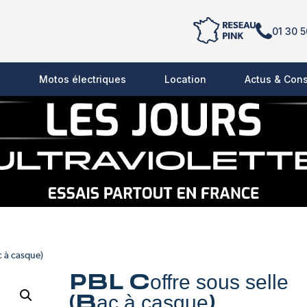
01 30 5
s
Motos électriques
Location
Actus & Cons
c à casque)
PBL Coffre sous selle
(Bac à casque)