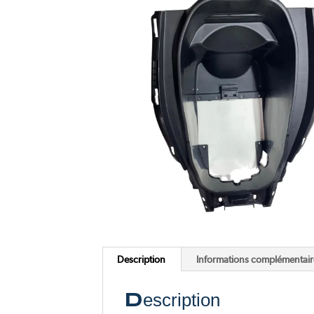
Pink Me
F77 Mach 2
Voir tous nos scooters électriques
Voir toutes nos motos électriques
Description
Informations complémentair
Description