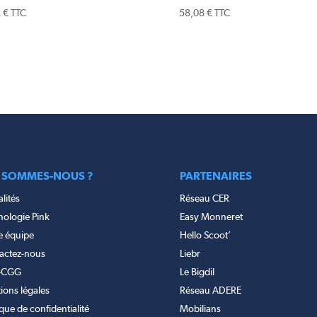
2
€
TTC
58,08
€
TTC
 SOMMES-NOUS ?
PARTENAIRES
lités
Réseau CER
nologie Pink
Easy Monneret
e équipe
Hello Scoot’
actez-nous
Liebr
-CGG
Le Bigdil
ions légales
Réseau ADERE
ique de confidentialité
Mobilians