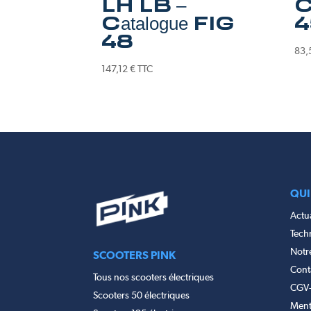
LH LB –
C
Catalogue FIG
4
48
83,
147,12
€
TTC
QUI
Actua
Tech
Notr
SCOOTERS PINK
Cont
Tous nos scooters électriques
CGV
Scooters 50 électriques
Ment