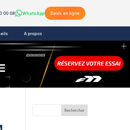
0 00 08
WhatsApp
Devis en ligne
eils
A propos
M