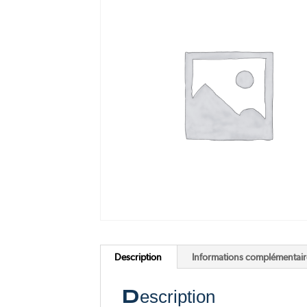
Pink Me
F77 Mach 2
Voir tous nos scooters électriques
Voir toutes nos motos électriques
Description
Informations complémentair
Description