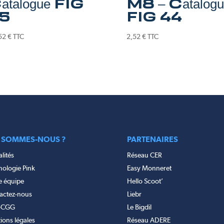
atalogue FIG
M8 – Catalogu
5
FIG 44
52
€
TTC
2,52
€
TTC
 SOMMES-NOUS ?
PARTENAIRES
lités
Réseau CER
nologie Pink
Easy Monneret
e équipe
Hello Scoot’
actez-nous
Liebr
-CGG
Le Bigdil
ions légales
Réseau ADERE