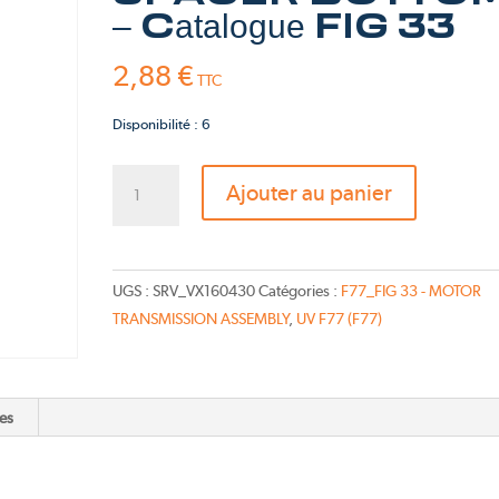
Pink Fly
– Catalogue FIG 33
TS-Bravo 2026
2,88
€
TTC
Disponibilité : 6
quantité
Ajouter au panier
de
STIFFNER
SPACER
BOTTOM
UGS :
SRV_VX160430
Catégories :
F77_FIG 33 - MOTOR
-
TRANSMISSION ASSEMBLY
,
UV F77 (F77)
Catalogue
FIG
33
es